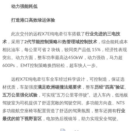
动力强能耗低
打造港口高效绿运体验
此次交付的远程X7E纯电牵引车搭载了
行业先进的三电技
术
，采用了
2代节能控制策略
和
热管理域控制技术
，综合能耗成本
相比油车，每公里可省 2 块钱，较同类产品低 15%，经济性表现
突出。动力方面，整车功率最高达450kW，动力强劲，马力超
600Ps， EMT控制策略换挡轻松，超车快人一步。
远程X7E纯电牵引车全车经过科学设计，可控制造，保证选
材优质，车架强度
满足欧洲碰撞法规要求
，整车
历经“四高”验证
、
五万公里强化试验
，可实现“五万公里零停驶”。进入车内，低地板
驾驶室为司机提供了舒适宽敞的驾驶空间。多功能方向盘、NTS
多功能航空座椅等配置营造了舒适的驾乘氛围，整车还拥有
行业
最优的前下视野盲区
，电加热后视镜等，助力实现安全驾驶。