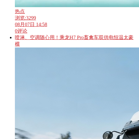
热点
浏览:
3299
08月07日 14:58
0
评论
喷淋、空调随心用！乘龙H7 Pro畜禽车双供电恒温太豪
横